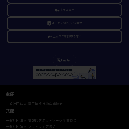
vpn_key
出展者専用
live_help
よくある質問/お問合せ
campaign
出展をご検討中の方へ
English
translate
主催
一般社団法人 電子情報技術産業協会
共催
一般社団法人 情報通信ネットワーク産業協会
一般社団法人 ソフトウェア協会