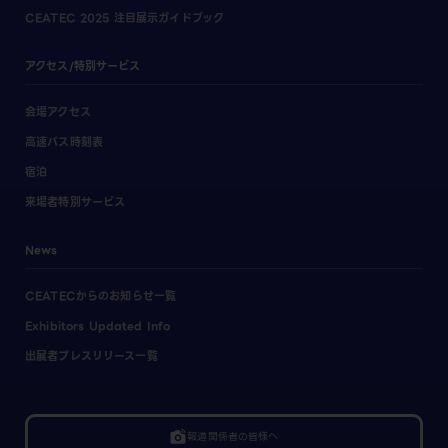
CEATEC 2025 注目展示ガイドブック
アクセス/特別サービス
会場アクセス
高速バス時刻表
宿泊
来場者特別サービス
News
CEATECからのお知らせ一覧
Exhibitors Updated Info
出展者プレスリリース一覧
linked_camera
報道関係者の皆様へ