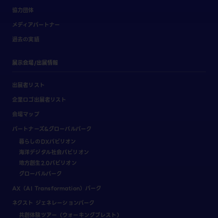
協力団体
メディアパートナー
過去の実績
展示会場/出展情報
出展者リスト
企業ロゴ出展者リスト
会場マップ
パートナーズ&グローバルパーク
暮らしのDXパビリオン
海洋デジタル社会パビリオン
地方創生2.0パビリオン
グローバルパーク
AX（AI Transformation）パーク
ネクスト ジェネレーションパーク
共創体験ツアー（ウォーキングブレスト）