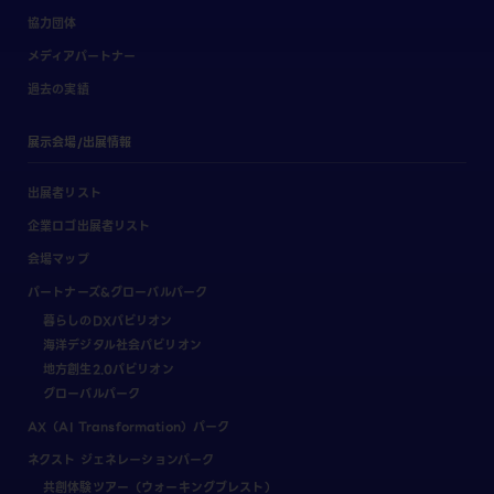
協力団体
メディアパートナー
過去の実績
展示会場/出展情報
出展者リスト
企業ロゴ出展者リスト
会場マップ
パートナーズ&グローバルパーク
暮らしのDXパビリオン
海洋デジタル社会パビリオン
地方創生2.0パビリオン
グローバルパーク
AX（AI Transformation）パーク
ネクスト ジェネレーションパーク
共創体験ツアー（ウォーキングブレスト）