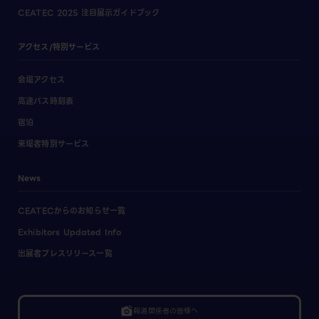
CEATEC 2025 注目展示ガイドブック
アクセス/特別サービス
会場アクセス
高速バス時刻表
宿泊
来場者特別サービス
News
CEATECからのお知らせ一覧
Exhibitors Updated Info
出展者プレスリリース一覧
linked_camera
報道関係者の皆様へ