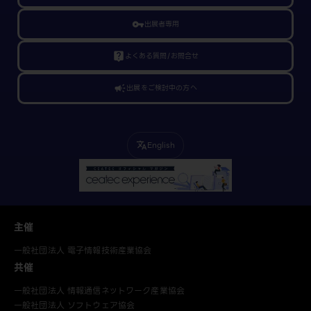
vpn_key
出展者専用
live_help
よくある質問/お問合せ
campaign
出展をご検討中の方へ
English
translate
主催
一般社団法人 電子情報技術産業協会
共催
一般社団法人 情報通信ネットワーク産業協会
一般社団法人 ソフトウェア協会