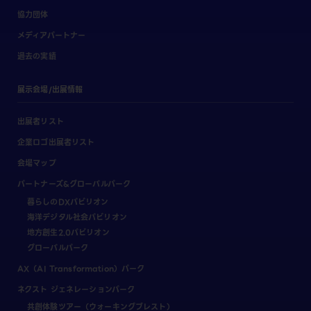
協力団体
メディアパートナー
過去の実績
展示会場/出展情報
出展者リスト
企業ロゴ出展者リスト
会場マップ
パートナーズ&グローバルパーク
暮らしのDXパビリオン
海洋デジタル社会パビリオン
地方創生2.0パビリオン
グローバルパーク
AX（AI Transformation）パーク
ネクスト ジェネレーションパーク
共創体験ツアー（ウォーキングブレスト）