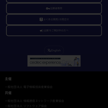
vpn_key
出展者専用
live_help
よくある質問/お問合せ
campaign
出展をご検討中の方へ
English
translate
主催
一般社団法人 電子情報技術産業協会
共催
一般社団法人 情報通信ネットワーク産業協会
一般社団法人 ソフトウェア協会