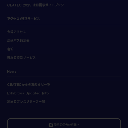
CEATEC 2025 注目展示ガイドブック
アクセス/特別サービス
会場アクセス
高速バス時刻表
宿泊
来場者特別サービス
News
CEATECからのお知らせ一覧
Exhibitors Updated Info
出展者プレスリリース一覧
linked_camera
報道関係者の皆様へ