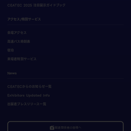
CEATEC 2025 注目展示ガイドブック
アクセス/特別サービス
会場アクセス
高速バス時刻表
宿泊
来場者特別サービス
News
CEATECからのお知らせ一覧
Exhibitors Updated Info
出展者プレスリリース一覧
linked_camera
報道関係者の皆様へ