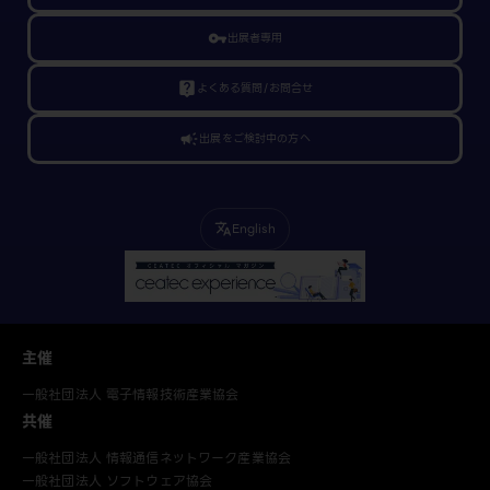
vpn_key
出展者専用
live_help
よくある質問/お問合せ
campaign
出展をご検討中の方へ
English
translate
主催
一般社団法人 電子情報技術産業協会
共催
一般社団法人 情報通信ネットワーク産業協会
一般社団法人 ソフトウェア協会