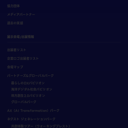
協力団体
メディアパートナー
過去の実績
展示会場/出展情報
出展者リスト
企業ロゴ出展者リスト
会場マップ
パートナーズ&グローバルパーク
暮らしのDXパビリオン
海洋デジタル社会パビリオン
地方創生2.0パビリオン
グローバルパーク
AX（AI Transformation）パーク
ネクスト ジェネレーションパーク
共創体験ツアー（ウォーキングブレスト）