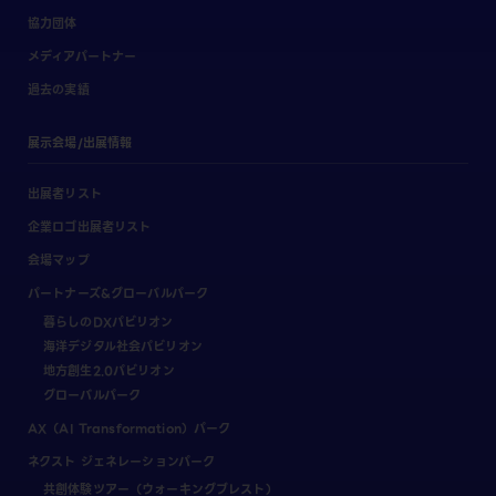
協力団体
メディアパートナー
過去の実績
展示会場/出展情報
出展者リスト
企業ロゴ出展者リスト
会場マップ
パートナーズ&グローバルパーク
暮らしのDXパビリオン
海洋デジタル社会パビリオン
地方創生2.0パビリオン
グローバルパーク
AX（AI Transformation）パーク
ネクスト ジェネレーションパーク
共創体験ツアー（ウォーキングブレスト）