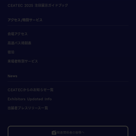
CEATEC 2025 注目展示ガイドブック
アクセス/特別サービス
会場アクセス
高速バス時刻表
宿泊
来場者特別サービス
News
CEATECからのお知らせ一覧
Exhibitors Updated Info
出展者プレスリリース一覧
linked_camera
報道関係者の皆様へ