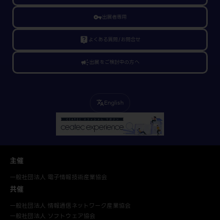
vpn_key
出展者専用
live_help
よくある質問/お問合せ
campaign
出展をご検討中の方へ
English
translate
主催
一般社団法人 電子情報技術産業協会
共催
一般社団法人 情報通信ネットワーク産業協会
一般社団法人 ソフトウェア協会