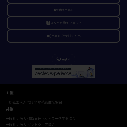
vpn_key
出展者専用
live_help
よくある質問/お問合せ
campaign
出展をご検討中の方へ
English
translate
主催
一般社団法人 電子情報技術産業協会
共催
一般社団法人 情報通信ネットワーク産業協会
一般社団法人 ソフトウェア協会