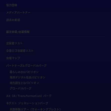
協力団体
メディアパートナー
過去の実績
展示会場/出展情報
出展者リスト
企業ロゴ出展者リスト
会場マップ
パートナーズ&グローバルパーク
暮らしのDXパビリオン
海洋デジタル社会パビリオン
地方創生2.0パビリオン
グローバルパーク
AX（AI Transformation）パーク
ネクスト ジェネレーションパーク
共創体験ツアー（ウォーキングブレスト）