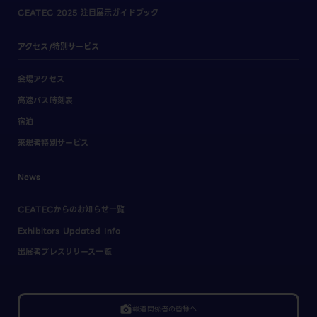
CEATEC 2025 注目展示ガイドブック
アクセス/特別サービス
会場アクセス
高速バス時刻表
宿泊
来場者特別サービス
News
CEATECからのお知らせ一覧
Exhibitors Updated Info
出展者プレスリリース一覧
linked_camera
報道関係者の皆様へ