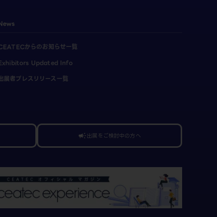
News
CEATECからのお知らせ一覧
Exhibitors Updated Info
出展者プレスリリース一覧
出展をご検討中の方へ
campaign