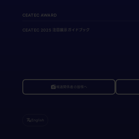
CEATEC AWARD
CEATEC 2025 注目展示ガイドブック
報道関係者の皆様へ
linked_camera
English
translate