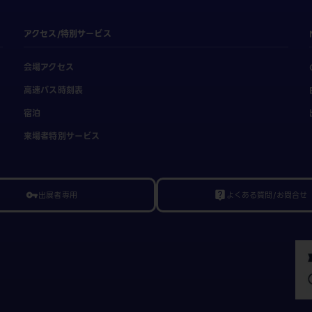
アクセス/特別サービス
会場アクセス
高速バス時刻表
宿泊
来場者特別サービス
出展者専用
よくある質問/お問合せ
vpn_key
live_help