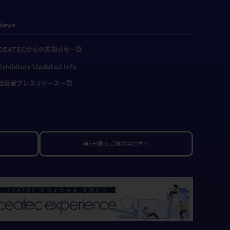
News
CEATECからのお知らせ一覧
Exhibitors Updated Info
出展者プレスリリース一覧
出展をご検討中の方へ
campaign