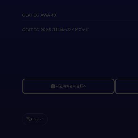
CEATEC AWARD
CEATEC 2025 注目展示ガイドブック
報道関係者の皆様へ
linked_camera
English
translate