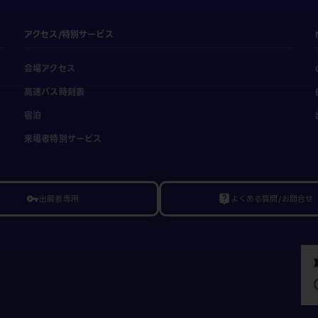
アクセス/特別サービス
会場アクセス
高速バス時刻表
宿泊
来場者特別サービス
出展者専用
よくある質問/お問合せ
vpn_key
live_help