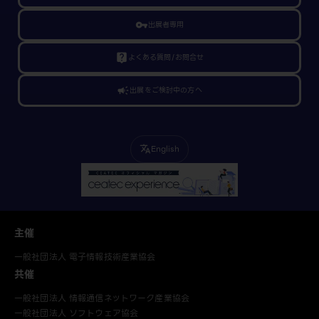
vpn_key
出展者専用
live_help
よくある質問/お問合せ
campaign
出展をご検討中の方へ
English
translate
主催
一般社団法人 電子情報技術産業協会
共催
一般社団法人 情報通信ネットワーク産業協会
一般社団法人 ソフトウェア協会