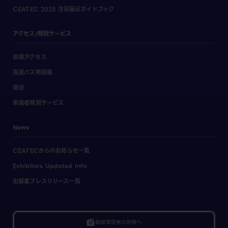
CEATEC 2025 注目展示ガイドブック
アクセス/特別サービス
会場アクセス
高速バス時刻表
宿泊
来場者特別サービス
News
CEATECからのお知らせ一覧
Exhibitors Updated Info
出展者プレスリリース一覧
linked_camera
報道関係者の皆様へ