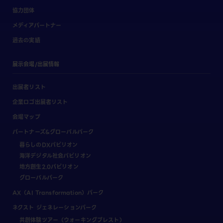
協力団体
メディアパートナー
過去の実績
展示会場/出展情報
出展者リスト
企業ロゴ出展者リスト
会場マップ
パートナーズ&グローバルパーク
暮らしのDXパビリオン
海洋デジタル社会パビリオン
地方創生2.0パビリオン
グローバルパーク
AX（AI Transformation）パーク
ネクスト ジェネレーションパーク
共創体験ツアー（ウォーキングブレスト）