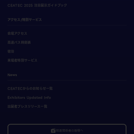
CEATEC 2025 注目展示ガイドブック
アクセス/特別サービス
会場アクセス
高速バス時刻表
宿泊
来場者特別サービス
News
CEATECからのお知らせ一覧
Exhibitors Updated Info
出展者プレスリリース一覧
linked_camera
報道関係者の皆様へ