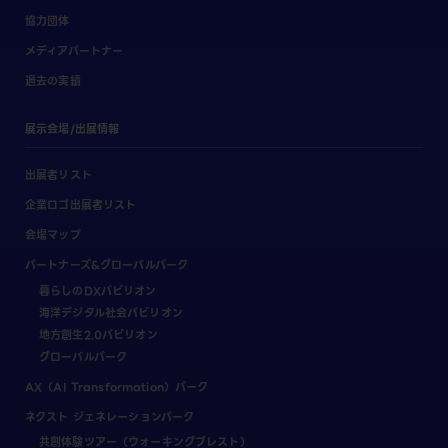
協力団体
メディアパートナー
過去の実績
展示会場/出展情報
出展者リスト
企業ロゴ出展者リスト
会場マップ
パートナーズ&グローバルパーク
暮らしのDXパビリオン
海洋デジタル社会パビリオン
地方創生2.0パビリオン
グローバルパーク
AX（AI Transformation）パーク
ネクスト ジェネレーションパーク
共創体験ツアー（ウォーキングブレスト）