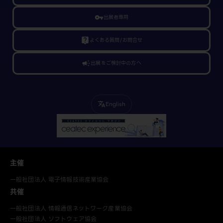
vpn_key
出展者専用
live_help
よくある質問/お問合せ
campaign
出展をご検討中の方へ
English
translate
主催
一般社団法人 電子情報技術産業協会
共催
一般社団法人 情報通信ネットワーク産業協会
一般社団法人 ソフトウェア協会