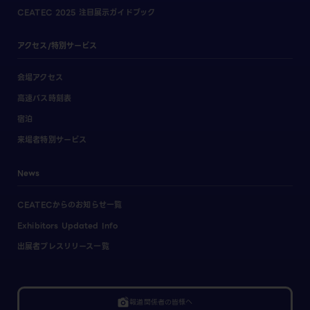
CEATEC 2025 注目展示ガイドブック
アクセス/特別サービス
会場アクセス
高速バス時刻表
宿泊
来場者特別サービス
News
CEATECからのお知らせ一覧
Exhibitors Updated Info
出展者プレスリリース一覧
linked_camera
報道関係者の皆様へ