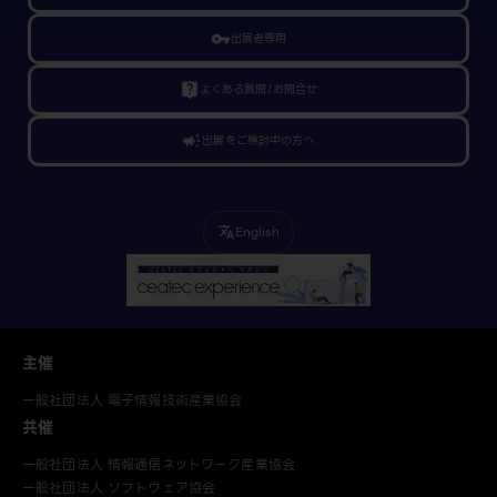
vpn_key
出展者専用
live_help
よくある質問/お問合せ
campaign
出展をご検討中の方へ
English
translate
主催
一般社団法人 電子情報技術産業協会
共催
一般社団法人 情報通信ネットワーク産業協会
一般社団法人 ソフトウェア協会