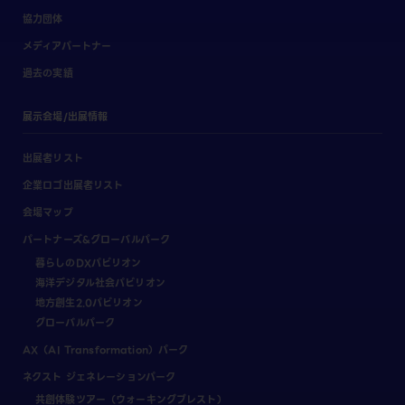
協力団体
メディアパートナー
過去の実績
展示会場/出展情報
出展者リスト
企業ロゴ出展者リスト
会場マップ
パートナーズ&グローバルパーク
暮らしのDXパビリオン
海洋デジタル社会パビリオン
地方創生2.0パビリオン
グローバルパーク
AX（AI Transformation）パーク
ネクスト ジェネレーションパーク
共創体験ツアー（ウォーキングブレスト）