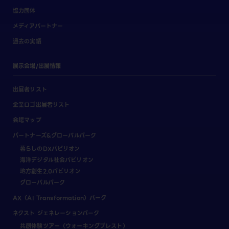
協力団体
メディアパートナー
過去の実績
展示会場/出展情報
出展者リスト
企業ロゴ出展者リスト
会場マップ
パートナーズ&グローバルパーク
暮らしのDXパビリオン
海洋デジタル社会パビリオン
地方創生2.0パビリオン
グローバルパーク
AX（AI Transformation）パーク
ネクスト ジェネレーションパーク
共創体験ツアー（ウォーキングブレスト）