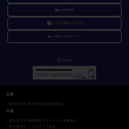
vpn_key
出展者専用
live_help
よくある質問/お問合せ
campaign
出展をご検討中の方へ
English
translate
主催
一般社団法人 電子情報技術産業協会
共催
一般社団法人 情報通信ネットワーク産業協会
一般社団法人 ソフトウェア協会