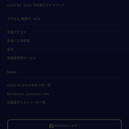
CEATEC 2025 注目展示ガイドブック
アクセス/特別サービス
会場アクセス
高速バス時刻表
宿泊
来場者特別サービス
News
CEATECからのお知らせ一覧
Exhibitors Updated Info
出展者プレスリリース一覧
linked_camera
報道関係者の皆様へ