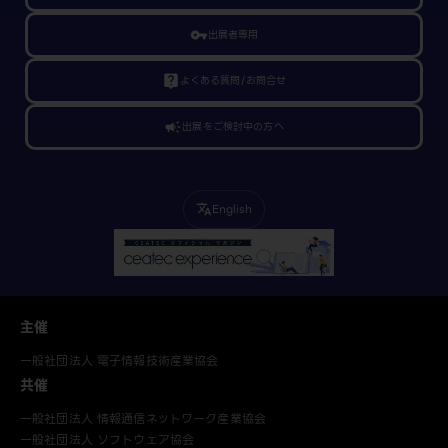
vpn_key
出展者専用
live_help
よくある質問/お問合せ
campaign
出展をご検討中の方へ
English
translate
主催
一般社団法人 電子情報技術産業協会
共催
一般社団法人 情報通信ネットワーク産業協会
一般社団法人 ソフトウェア協会