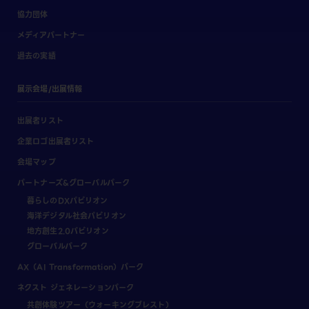
協力団体
メディアパートナー
過去の実績
展示会場/出展情報
出展者リスト
企業ロゴ出展者リスト
会場マップ
パートナーズ&グローバルパーク
暮らしのDXパビリオン
海洋デジタル社会パビリオン
地方創生2.0パビリオン
グローバルパーク
AX（AI Transformation）パーク
ネクスト ジェネレーションパーク
共創体験ツアー（ウォーキングブレスト）