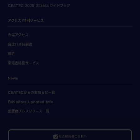
CEATEC 2025 注目展示ガイドブック
アクセス/特別サービス
会場アクセス
高速バス時刻表
宿泊
来場者特別サービス
News
CEATECからのお知らせ一覧
Exhibitors Updated Info
出展者プレスリリース一覧
linked_camera
報道関係者の皆様へ