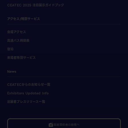
CEATEC 2025 注目展示ガイドブック
アクセス/特別サービス
会場アクセス
高速バス時刻表
宿泊
来場者特別サービス
News
CEATECからのお知らせ一覧
Exhibitors Updated Info
出展者プレスリリース一覧
linked_camera
報道関係者の皆様へ