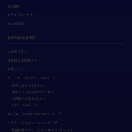
協力団体
メディアパートナー
過去の実績
展示会場/出展情報
出展者リスト
企業ロゴ出展者リスト
会場マップ
パートナーズ&グローバルパーク
暮らしのDXパビリオン
海洋デジタル社会パビリオン
地方創生2.0パビリオン
グローバルパーク
AX（AI Transformation）パーク
ネクスト ジェネレーションパーク
共創体験ツアー（ウォーキングブレスト）