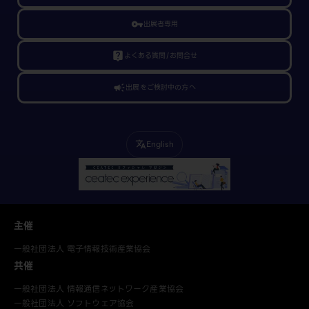
vpn_key
出展者専用
live_help
よくある質問/お問合せ
campaign
出展をご検討中の方へ
English
translate
主催
一般社団法人 電子情報技術産業協会
共催
一般社団法人 情報通信ネットワーク産業協会
一般社団法人 ソフトウェア協会