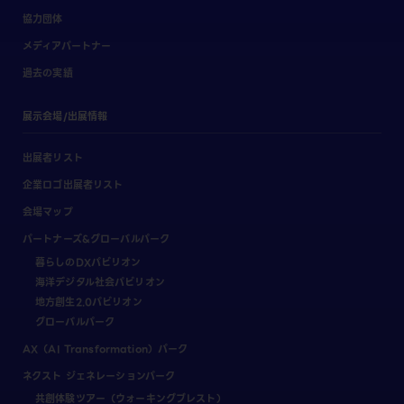
協力団体
メディアパートナー
過去の実績
展示会場/出展情報
出展者リスト
企業ロゴ出展者リスト
会場マップ
パートナーズ&グローバルパーク
暮らしのDXパビリオン
海洋デジタル社会パビリオン
地方創生2.0パビリオン
グローバルパーク
AX（AI Transformation）パーク
ネクスト ジェネレーションパーク
共創体験ツアー（ウォーキングブレスト）