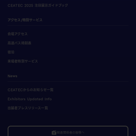
CEATEC 2025 注目展示ガイドブック
アクセス/特別サービス
会場アクセス
高速バス時刻表
宿泊
来場者特別サービス
News
CEATECからのお知らせ一覧
Exhibitors Updated Info
出展者プレスリリース一覧
linked_camera
報道関係者の皆様へ