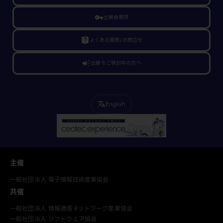
vpn_key
出展者専用
live_help
よくある質問/お問合せ
campaign
出展をご検討中の方へ
English
translate
主催
一般社団法人 電子情報技術産業協会
共催
一般社団法人 情報通信ネットワーク産業協会
一般社団法人 ソフトウェア協会