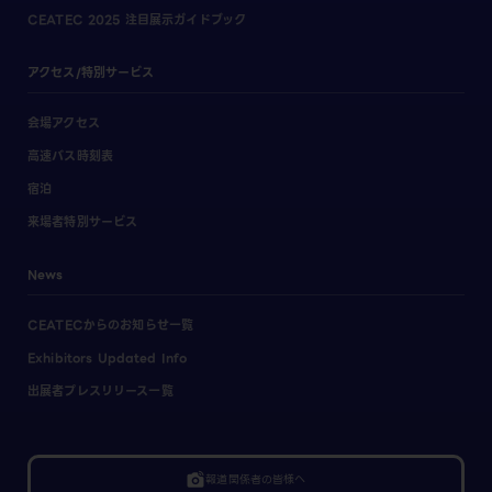
CEATEC 2025 注目展示ガイドブック
アクセス/特別サービス
会場アクセス
高速バス時刻表
宿泊
来場者特別サービス
News
CEATECからのお知らせ一覧
Exhibitors Updated Info
出展者プレスリリース一覧
linked_camera
報道関係者の皆様へ