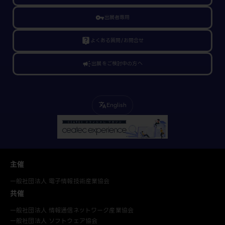
vpn_key
出展者専用
live_help
よくある質問/お問合せ
campaign
出展をご検討中の方へ
English
translate
主催
一般社団法人 電子情報技術産業協会
共催
一般社団法人 情報通信ネットワーク産業協会
一般社団法人 ソフトウェア協会