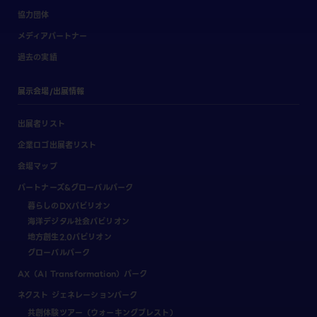
協力団体
メディアパートナー
過去の実績
展示会場/出展情報
出展者リスト
企業ロゴ出展者リスト
会場マップ
パートナーズ&グローバルパーク
暮らしのDXパビリオン
海洋デジタル社会パビリオン
地方創生2.0パビリオン
グローバルパーク
AX（AI Transformation）パーク
ネクスト ジェネレーションパーク
共創体験ツアー（ウォーキングブレスト）