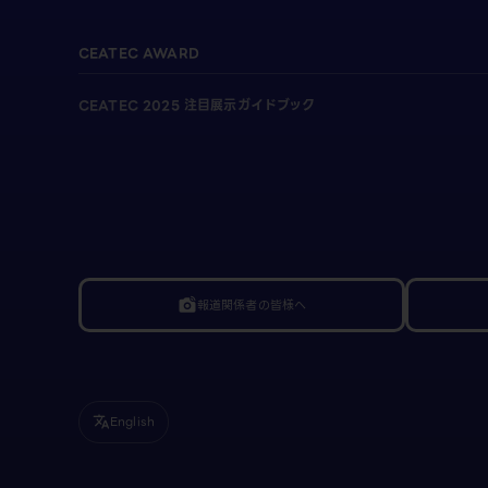
CEATEC AWARD
CEATEC 2025 注目展示ガイドブック
報道関係者の皆様へ
linked_camera
English
translate