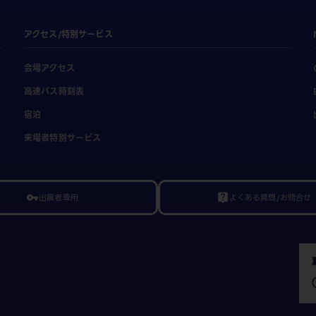
アクセス/特別サービス
会場アクセス
高速バス時刻表
宿泊
来場者特別サービス
出展者専用
よくある質問/お問合せ
vpn_key
live_help