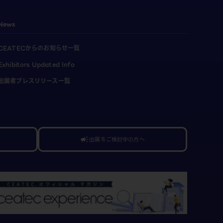
News
CEATECからのお知らせ一覧
Exhibitors Updated Info
出展者プレスリリース一覧
出展をご検討中の方へ
campaign