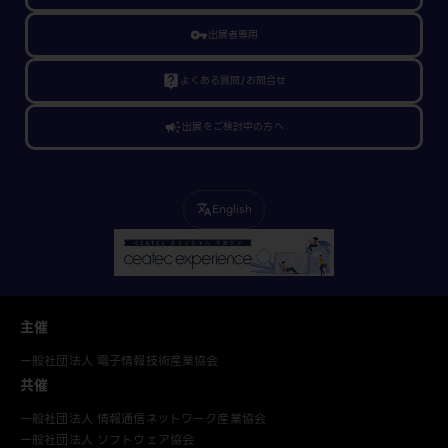
vpn_key
出展者専用
live_help
よくある質問/お問合せ
campaign
出展をご検討中の方へ
English
translate
主催
一般社団法人 電子情報技術産業協会
共催
一般社団法人 情報通信ネットワーク産業協会
一般社団法人 ソフトウェア協会