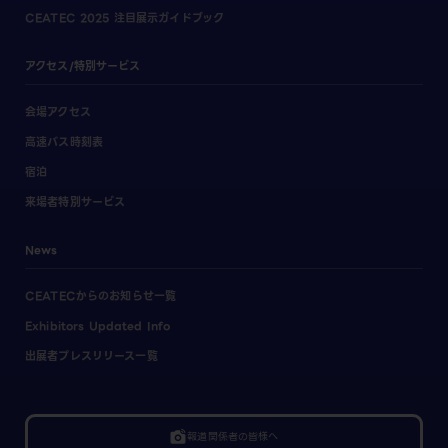
CEATEC 2025 注目展示ガイドブック
アクセス/特別サービス
会場アクセス
高速バス時刻表
宿泊
来場者特別サービス
News
CEATECからのお知らせ一覧
Exhibitors Updated Info
出展者プレスリリース一覧
linked_camera
報道関係者の皆様へ