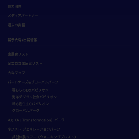
協力団体
メディアパートナー
過去の実績
展示会場/出展情報
出展者リスト
企業ロゴ出展者リスト
会場マップ
パートナーズ&グローバルパーク
暮らしのDXパビリオン
海洋デジタル社会パビリオン
地方創生2.0パビリオン
グローバルパーク
AX（AI Transformation）パーク
ネクスト ジェネレーションパーク
共創体験ツアー（ウォーキングブレスト）