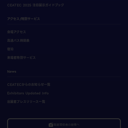
CEATEC 2025 注目展示ガイドブック
アクセス/特別サービス
会場アクセス
高速バス時刻表
宿泊
来場者特別サービス
News
CEATECからのお知らせ一覧
Exhibitors Updated Info
出展者プレスリリース一覧
linked_camera
報道関係者の皆様へ