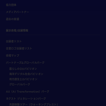
協力団体
メディアパートナー
過去の実績
展示会場/出展情報
出展者リスト
企業ロゴ出展者リスト
会場マップ
パートナーズ&グローバルパーク
暮らしのDXパビリオン
海洋デジタル社会パビリオン
地方創生2.0パビリオン
グローバルパーク
AX（AI Transformation）パーク
ネクスト ジェネレーションパーク
共創体験ツアー（ウォーキングブレスト）