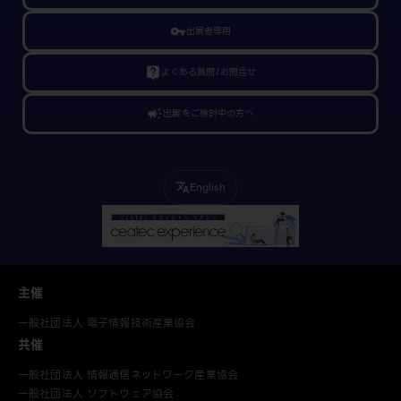
vpn_key
出展者専用
live_help
よくある質問/お問合せ
campaign
出展をご検討中の方へ
English
translate
主催
一般社団法人 電子情報技術産業協会
共催
一般社団法人 情報通信ネットワーク産業協会
一般社団法人 ソフトウェア協会