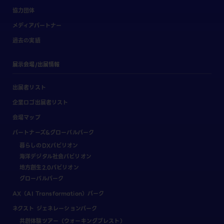
協力団体
メディアパートナー
過去の実績
展示会場/出展情報
出展者リスト
企業ロゴ出展者リスト
会場マップ
パートナーズ&グローバルパーク
暮らしのDXパビリオン
海洋デジタル社会パビリオン
地方創生2.0パビリオン
グローバルパーク
AX（AI Transformation）パーク
ネクスト ジェネレーションパーク
共創体験ツアー（ウォーキングブレスト）