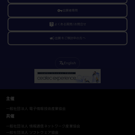
vpn_key
出展者専用
live_help
よくある質問/お問合せ
campaign
出展をご検討中の方へ
English
translate
主催
一般社団法人 電子情報技術産業協会
共催
一般社団法人 情報通信ネットワーク産業協会
一般社団法人 ソフトウェア協会