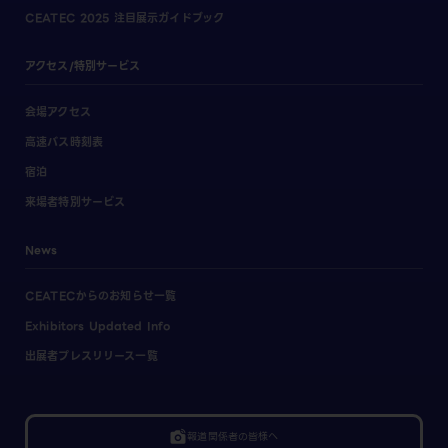
CEATEC 2025 注目展示ガイドブック
アクセス/特別サービス
会場アクセス
高速バス時刻表
宿泊
来場者特別サービス
News
CEATECからのお知らせ一覧
Exhibitors Updated Info
出展者プレスリリース一覧
linked_camera
報道関係者の皆様へ