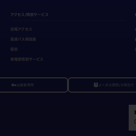
アクセス/特別サービス
会場アクセス
高速バス時刻表
宿泊
来場者特別サービス
出展者専用
よくある質問/お問合せ
vpn_key
live_help