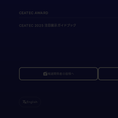
CEATEC AWARD
CEATEC 2025 注目展示ガイドブック
報道関係者の皆様へ
linked_camera
English
translate