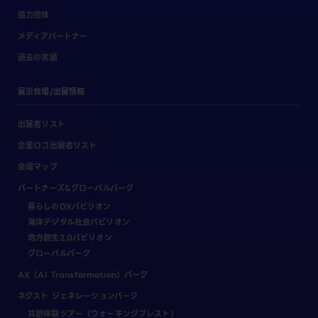
協力団体
メディアパートナー
過去の実績
展示会場/出展情報
出展者リスト
企業ロゴ出展者リスト
会場マップ
パートナーズ&グローバルパーク
暮らしのDXパビリオン
海洋デジタル社会パビリオン
地方創生2.0パビリオン
グローバルパーク
AX（AI Transformation）パーク
ネクスト ジェネレーションパーク
共創体験ツアー（ウォーキングブレスト）