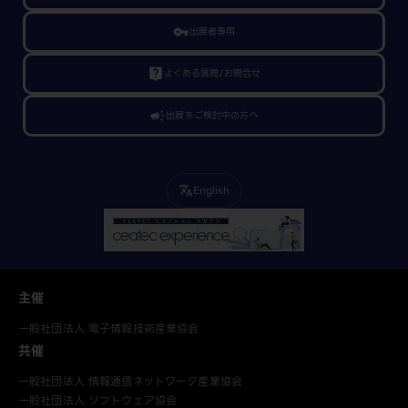
vpn_key
出展者専用
live_help
よくある質問/お問合せ
campaign
出展をご検討中の方へ
English
translate
主催
一般社団法人 電子情報技術産業協会
共催
一般社団法人 情報通信ネットワーク産業協会
一般社団法人 ソフトウェア協会