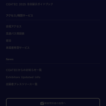
CEATEC 2025 注目展示ガイドブック
アクセス/特別サービス
会場アクセス
高速バス時刻表
宿泊
来場者特別サービス
News
CEATECからのお知らせ一覧
Exhibitors Updated Info
出展者プレスリリース一覧
linked_camera
報道関係者の皆様へ