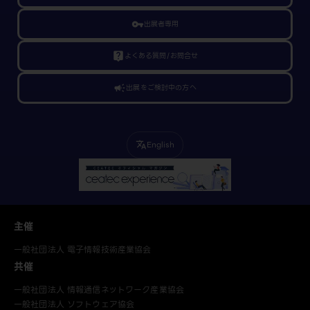
vpn_key
出展者専用
live_help
よくある質問/お問合せ
campaign
出展をご検討中の方へ
English
translate
主催
一般社団法人 電子情報技術産業協会
共催
一般社団法人 情報通信ネットワーク産業協会
一般社団法人 ソフトウェア協会