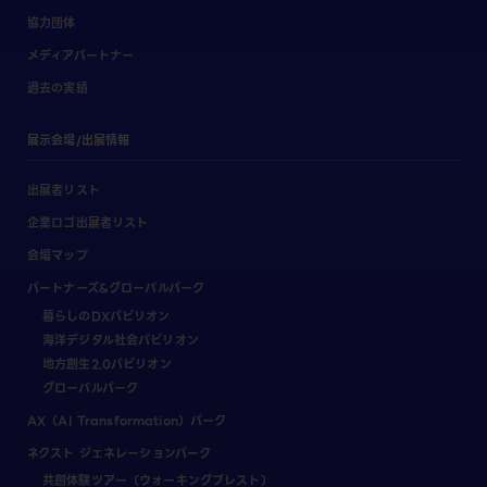
協力団体
メディアパートナー
過去の実績
展示会場/出展情報
出展者リスト
企業ロゴ出展者リスト
会場マップ
パートナーズ&グローバルパーク
暮らしのDXパビリオン
海洋デジタル社会パビリオン
地方創生2.0パビリオン
グローバルパーク
AX（AI Transformation）パーク
ネクスト ジェネレーションパーク
共創体験ツアー（ウォーキングブレスト）