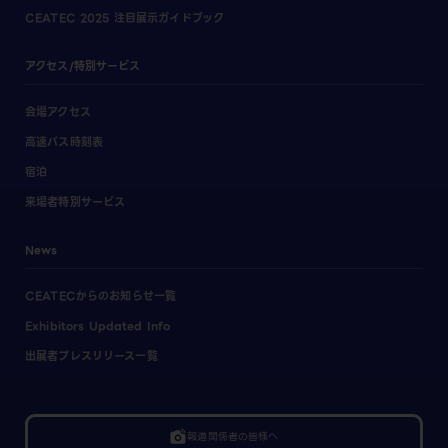
CEATEC 2025 注目展示ガイドブック
アクセス/特別サービス
会場アクセス
高速バス時刻表
宿泊
来場者特別サービス
News
CEATECからのお知らせ一覧
Exhibitors Updated Info
出展者プレスリリース一覧
linked_camera
報道関係者の皆様へ