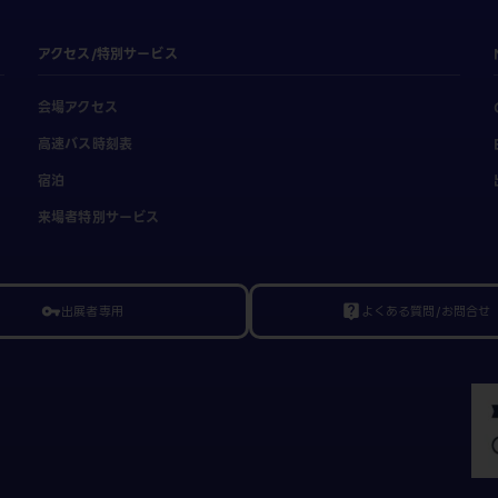
アクセス/特別サービス
会場アクセス
高速バス時刻表
宿泊
来場者特別サービス
出展者専用
よくある質問/お問合せ
vpn_key
live_help