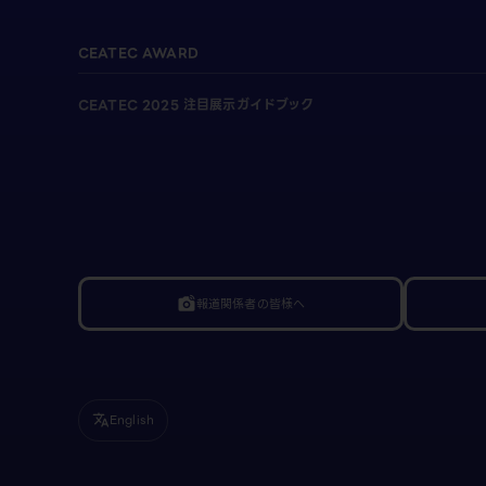
CEATEC AWARD
CEATEC 2025 注目展示ガイドブック
報道関係者の皆様へ
linked_camera
English
translate