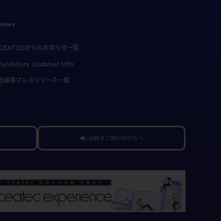
News
CEATECからのお知らせ一覧
Exhibitors Updated Info
出展者プレスリリース一覧
出展をご検討中の方へ
campaign