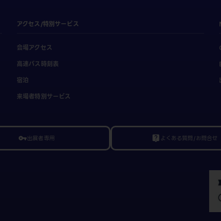
アクセス/特別サービス
会場アクセス
高速バス時刻表
宿泊
来場者特別サービス
出展者専用
よくある質問/お問合せ
vpn_key
live_help