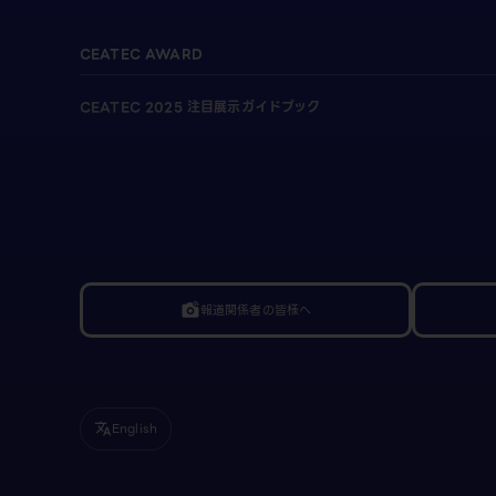
CEATEC AWARD
CEATEC 2025 注目展示ガイドブック
報道関係者の皆様へ
linked_camera
English
translate