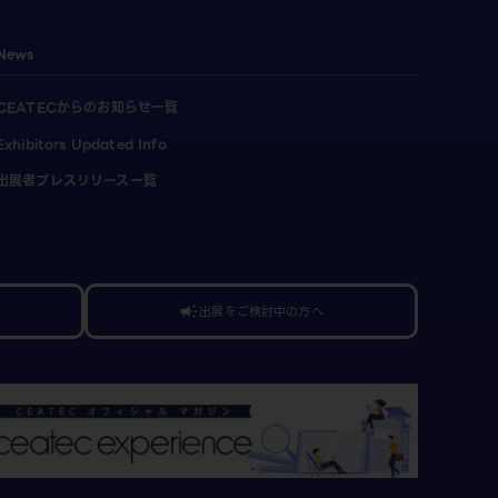
News
CEATECからのお知らせ一覧
Exhibitors Updated Info
出展者プレスリリース一覧
出展をご検討中の方へ
campaign