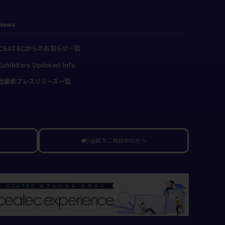
News
CEATECからのお知らせ一覧
Exhibitors Updated Info
出展者プレスリリース一覧
出展をご検討中の方へ
campaign