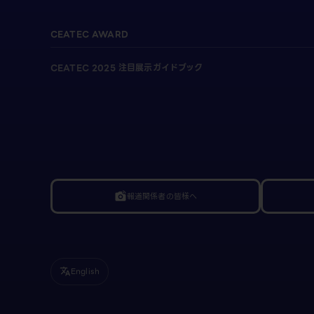
CEATEC AWARD
CEATEC 2025 注目展示ガイドブック
報道関係者の皆様へ
linked_camera
English
translate