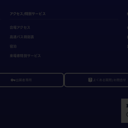
アクセス/特別サービス
会場アクセス
高速バス時刻表
宿泊
来場者特別サービス
出展者専用
よくある質問/お問合せ
vpn_key
live_help