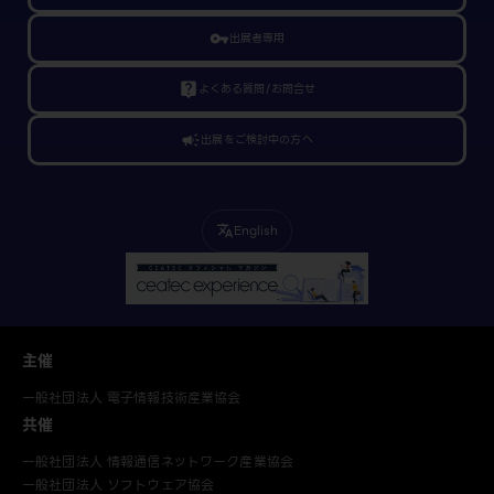
vpn_key
出展者専用
live_help
よくある質問/お問合せ
campaign
出展をご検討中の方へ
English
translate
主催
一般社団法人 電子情報技術産業協会
共催
一般社団法人 情報通信ネットワーク産業協会
一般社団法人 ソフトウェア協会