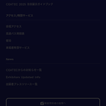
CEATEC 2025 注目展示ガイドブック
アクセス/特別サービス
会場アクセス
高速バス時刻表
宿泊
来場者特別サービス
News
CEATECからのお知らせ一覧
Exhibitors Updated Info
出展者プレスリリース一覧
linked_camera
報道関係者の皆様へ