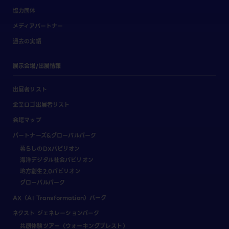
協力団体
メディアパートナー
過去の実績
展示会場/出展情報
出展者リスト
企業ロゴ出展者リスト
会場マップ
パートナーズ&グローバルパーク
暮らしのDXパビリオン
海洋デジタル社会パビリオン
地方創生2.0パビリオン
グローバルパーク
AX（AI Transformation）パーク
ネクスト ジェネレーションパーク
共創体験ツアー（ウォーキングブレスト）