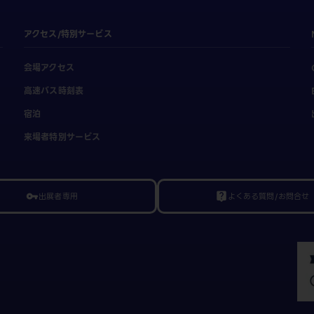
アクセス/特別サービス
会場アクセス
高速バス時刻表
宿泊
来場者特別サービス
出展者専用
よくある質問/お問合せ
vpn_key
live_help