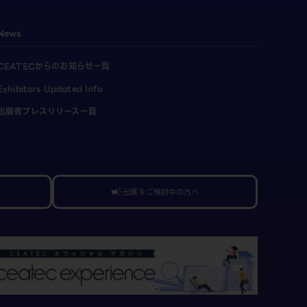
News
CEATECからのお知らせ一覧
Exhibitors Updated Info
出展者プレスリリース一覧
出展をご検討中の方へ
campaign