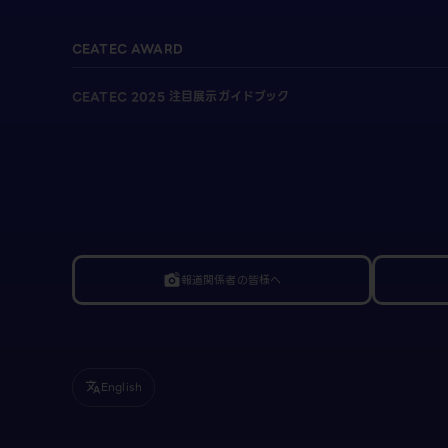
CEATEC AWARD
CEATEC 2025 注目展示ガイドブック
報道関係者の皆様へ
linked_camera
English
translate