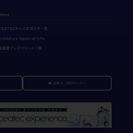
News
CEATECからのお知らせ一覧
Exhibitors Updated Info
出展者プレスリリース一覧
出展をご検討中の方へ
campaign