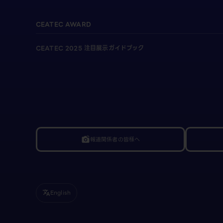
CEATEC AWARD
CEATEC 2025 注目展示ガイドブック
報道関係者の皆様へ
linked_camera
English
translate