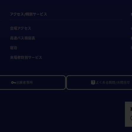
アクセス/特別サービス
会場アクセス
高速バス時刻表
宿泊
来場者特別サービス
出展者専用
よくある質問/お問合せ
vpn_key
live_help