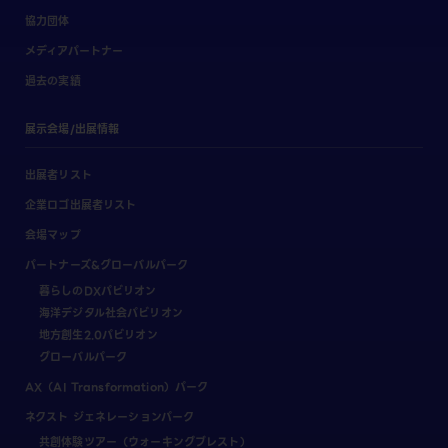
協力団体
メディアパートナー
過去の実績
展示会場/出展情報
出展者リスト
企業ロゴ出展者リスト
会場マップ
パートナーズ&グローバルパーク
暮らしのDXパビリオン
海洋デジタル社会パビリオン
地方創生2.0パビリオン
グローバルパーク
AX（AI Transformation）パーク
ネクスト ジェネレーションパーク
共創体験ツアー（ウォーキングブレスト）