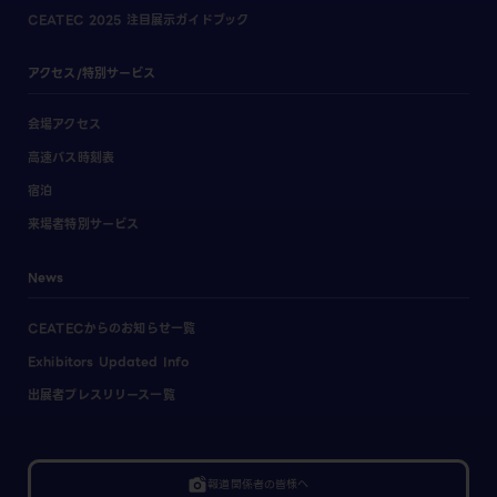
CEATEC 2025 注目展示ガイドブック
アクセス/特別サービス
会場アクセス
高速バス時刻表
宿泊
来場者特別サービス
News
CEATECからのお知らせ一覧
Exhibitors Updated Info
出展者プレスリリース一覧
linked_camera
報道関係者の皆様へ