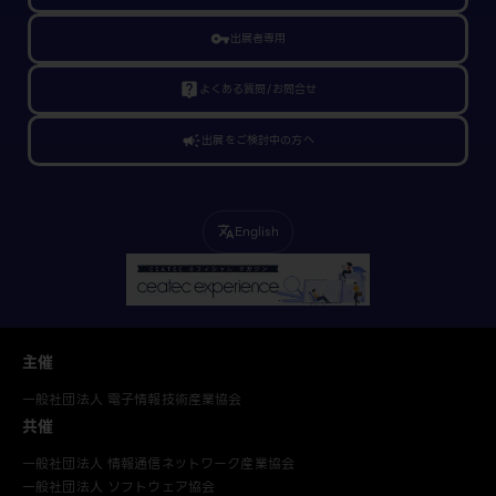
vpn_key
出展者専用
live_help
よくある質問/お問合せ
campaign
出展をご検討中の方へ
English
translate
主催
一般社団法人 電子情報技術産業協会
共催
一般社団法人 情報通信ネットワーク産業協会
一般社団法人 ソフトウェア協会