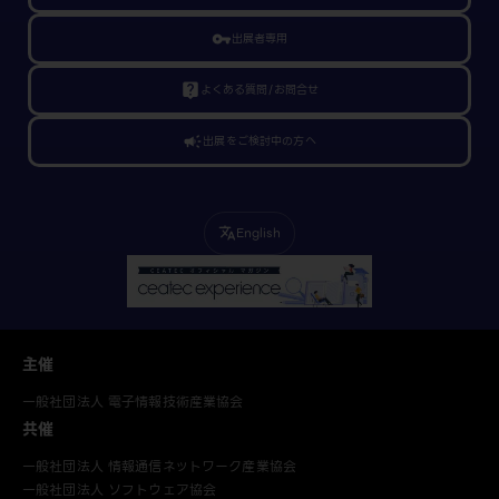
vpn_key
出展者専用
live_help
よくある質問/お問合せ
campaign
出展をご検討中の方へ
English
translate
主催
一般社団法人 電子情報技術産業協会
共催
一般社団法人 情報通信ネットワーク産業協会
一般社団法人 ソフトウェア協会