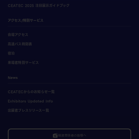
CEATEC 2025 注目展示ガイドブック
アクセス/特別サービス
会場アクセス
高速バス時刻表
宿泊
来場者特別サービス
News
CEATECからのお知らせ一覧
Exhibitors Updated Info
出展者プレスリリース一覧
linked_camera
報道関係者の皆様へ