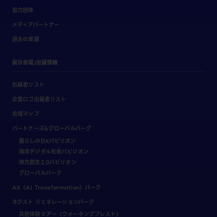
協力団体
メディアパートナー
過去の実績
展示会場/出展情報
出展者リスト
企業ロゴ出展者リスト
会場マップ
パートナーズ&グローバルパーク
暮らしのDXパビリオン
海洋デジタル社会パビリオン
地方創生2.0パビリオン
グローバルパーク
AX（AI Transformation）パーク
ネクスト ジェネレーションパーク
共創体験ツアー（ウォーキングブレスト）