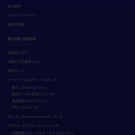
協力団体
メディアパートナー
過去の実績
展示会場/出展情報
出展者リスト
企業ロゴ出展者リスト
会場マップ
パートナーズ&グローバルパーク
暮らしのDXパビリオン
海洋デジタル社会パビリオン
地方創生2.0パビリオン
グローバルパーク
AX（AI Transformation）パーク
ネクスト ジェネレーションパーク
共創体験ツアー（ウォーキングブレスト）