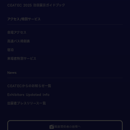
CEATEC 2025 注目展示ガイドブック
アクセス/特別サービス
会場アクセス
高速バス時刻表
宿泊
来場者特別サービス
News
CEATECからのお知らせ一覧
Exhibitors Updated Info
出展者プレスリリース一覧
linked_camera
報道関係者の皆様へ