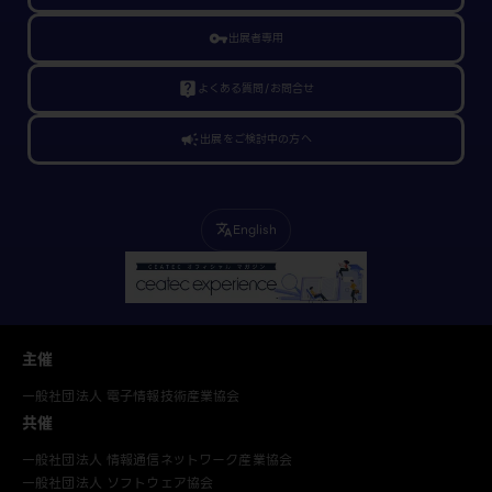
vpn_key
出展者専用
live_help
よくある質問/お問合せ
campaign
出展をご検討中の方へ
English
translate
主催
一般社団法人 電子情報技術産業協会
共催
一般社団法人 情報通信ネットワーク産業協会
一般社団法人 ソフトウェア協会