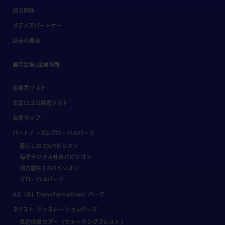
協力団体
メディアパートナー
過去の実績
展示会場/出展情報
出展者リスト
企業ロゴ出展者リスト
会場マップ
パートナーズ&グローバルパーク
暮らしのDXパビリオン
海洋デジタル社会パビリオン
地方創生2.0パビリオン
グローバルパーク
AX（AI Transformation）パーク
ネクスト ジェネレーションパーク
共創体験ツアー（ウォーキングブレスト）