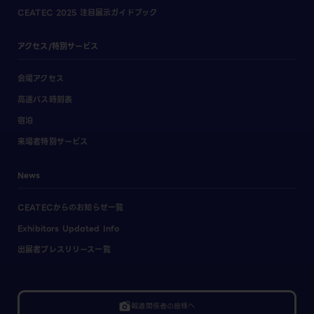
CEATEC 2025 注目展示ガイドブック
アクセス/特別サービス
会場アクセス
高速バス時刻表
宿泊
来場者特別サービス
News
CEATECからのお知らせ一覧
Exhibitors Updated Info
出展者プレスリリース一覧
linked_camera
報道関係者の皆様へ