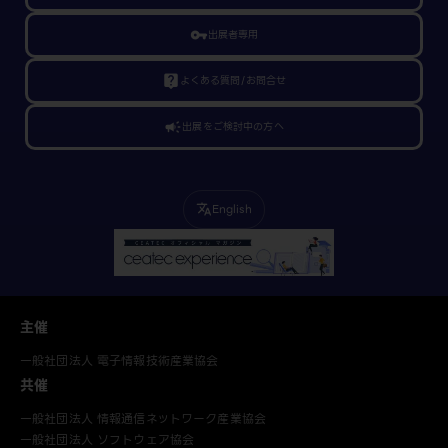
vpn_key
出展者専用
live_help
よくある質問/お問合せ
campaign
出展をご検討中の方へ
English
translate
主催
一般社団法人 電子情報技術産業協会
共催
一般社団法人 情報通信ネットワーク産業協会
一般社団法人 ソフトウェア協会