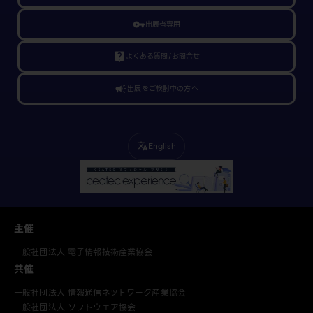
vpn_key
出展者専用
live_help
よくある質問/お問合せ
campaign
出展をご検討中の方へ
English
translate
主催
一般社団法人 電子情報技術産業協会
共催
一般社団法人 情報通信ネットワーク産業協会
一般社団法人 ソフトウェア協会