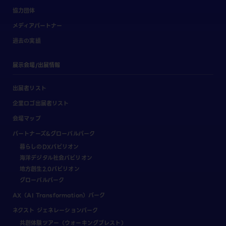
協力団体
メディアパートナー
過去の実績
展示会場/出展情報
出展者リスト
企業ロゴ出展者リスト
会場マップ
パートナーズ&グローバルパーク
暮らしのDXパビリオン
海洋デジタル社会パビリオン
地方創生2.0パビリオン
グローバルパーク
AX（AI Transformation）パーク
ネクスト ジェネレーションパーク
共創体験ツアー（ウォーキングブレスト）