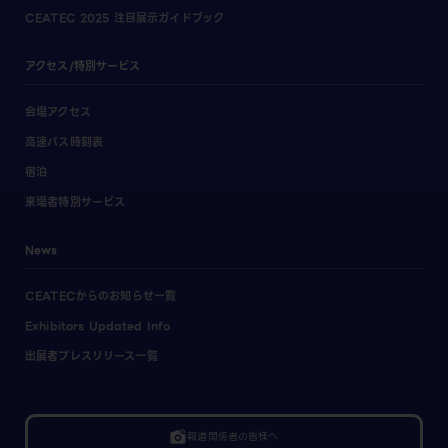
CEATEC 2025 注目展示ガイドブック
アクセス/特別サービス
会場アクセス
高速バス時刻表
宿泊
来場者特別サービス
News
CEATECからのお知らせ一覧
Exhibitors Updated Info
出展者プレスリリース一覧
linked_camera
報道関係者の皆様へ