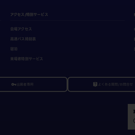
アクセス/特別サービス
会場アクセス
高速バス時刻表
宿泊
来場者特別サービス
出展者専用
よくある質問/お問合せ
vpn_key
live_help