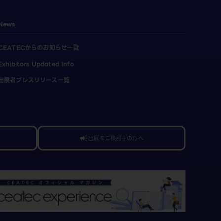
News
CEATECからのお知らせ一覧
Exhibitors Updated Info
出展者プレスリリース一覧
出展をご検討中の方へ
campaign