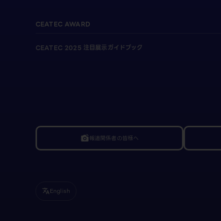
CEATEC AWARD
CEATEC 2025 注目展示ガイドブック
報道関係者の皆様へ
linked_camera
English
translate