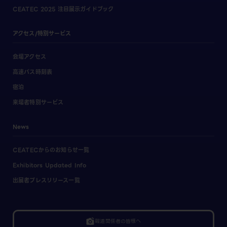
CEATEC 2025 注目展示ガイドブック
アクセス/特別サービス
会場アクセス
高速バス時刻表
宿泊
来場者特別サービス
News
CEATECからのお知らせ一覧
Exhibitors Updated Info
出展者プレスリリース一覧
linked_camera
報道関係者の皆様へ