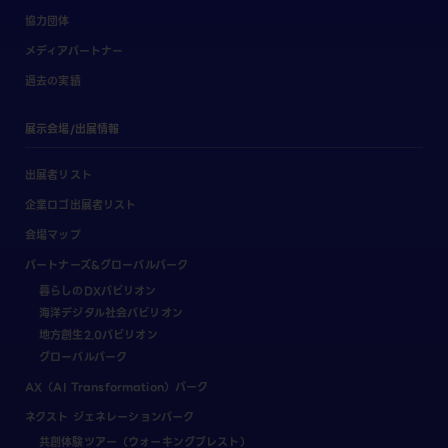
協力団体
メディアパートナー
過去の実績
展示会場/出展情報
出展者リスト
企業ロゴ出展者リスト
会場マップ
パートナーズ&グローバルパーク
暮らしのDXパビリオン
海洋デジタル社会パビリオン
地方創生2.0パビリオン
グローバルパーク
AX（AI Transformation）パーク
ネクスト ジェネレーションパーク
共創体験ツアー（ウォーキングブレスト）