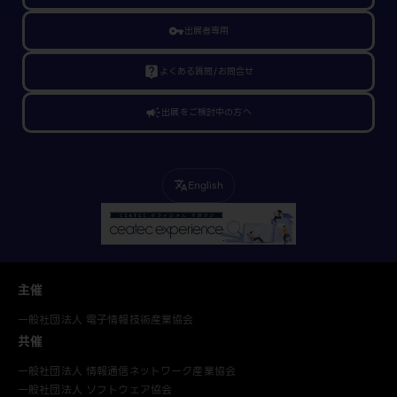
vpn_key
出展者専用
live_help
よくある質問/お問合せ
campaign
出展をご検討中の方へ
English
translate
主催
一般社団法人 電子情報技術産業協会
共催
一般社団法人 情報通信ネットワーク産業協会
一般社団法人 ソフトウェア協会