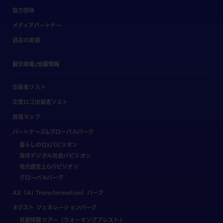
協力団体
メディアパートナー
過去の実績
展示会場/出展情報
出展者リスト
企業ロゴ出展者リスト
会場マップ
パートナーズ&グローバルパーク
暮らしのDXパビリオン
海洋デジタル社会パビリオン
地方創生2.0パビリオン
グローバルパーク
AX（AI Transformation）パーク
ネクスト ジェネレーションパーク
共創体験ツアー（ウォーキングブレスト）