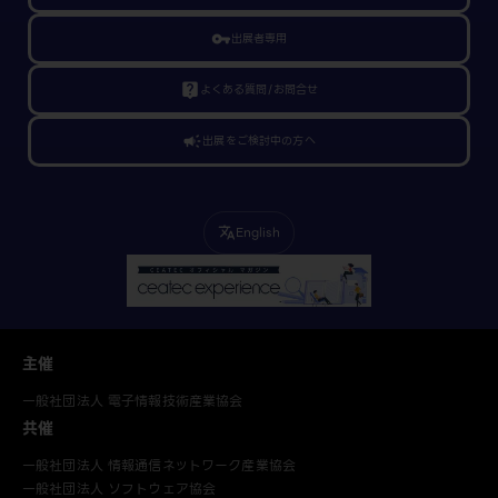
vpn_key
出展者専用
live_help
よくある質問/お問合せ
campaign
出展をご検討中の方へ
English
translate
主催
一般社団法人 電子情報技術産業協会
共催
一般社団法人 情報通信ネットワーク産業協会
一般社団法人 ソフトウェア協会