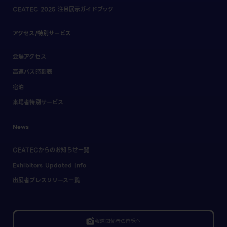
CEATEC 2025 注目展示ガイドブック
アクセス/特別サービス
会場アクセス
高速バス時刻表
宿泊
来場者特別サービス
News
CEATECからのお知らせ一覧
Exhibitors Updated Info
出展者プレスリリース一覧
linked_camera
報道関係者の皆様へ