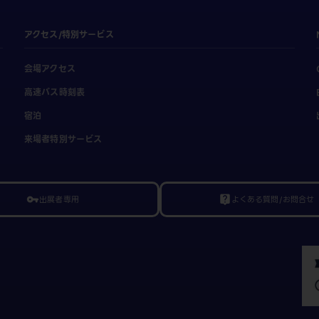
アクセス/特別サービス
会場アクセス
高速バス時刻表
宿泊
来場者特別サービス
出展者専用
よくある質問/お問合せ
vpn_key
live_help