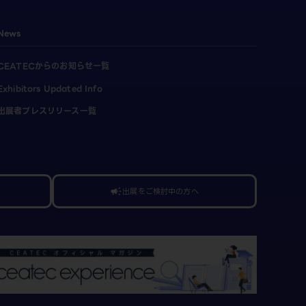
News
CEATECからのお知らせ一覧
Exhibitors Updated Info
出展者プレスリリース一覧
出展をご検討中の方へ
campaign