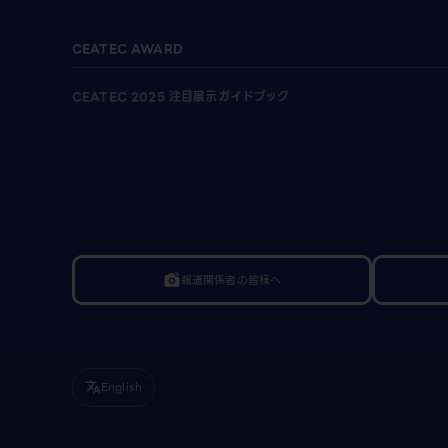
CEATEC AWARD
CEATEC 2025 注目展示ガイドブック
報道関係者の皆様へ
linked_camera
English
translate