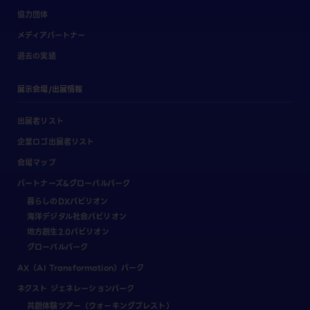
協力団体
メディアパートナー
過去の実績
展示会場/出展情報
出展者リスト
企業ロゴ出展者リスト
会場マップ
パートナーズ&グローバルパーク
暮らしのDXパビリオン
海洋デジタル社会パビリオン
地方創生2.0パビリオン
グローバルパーク
AX（AI Transformation）パーク
ネクスト ジェネレーションパーク
共創体験ツアー（ウォーキングブレスト）