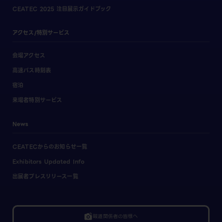
CEATEC 2025 注目展示ガイドブック
アクセス/特別サービス
会場アクセス
高速バス時刻表
宿泊
来場者特別サービス
News
CEATECからのお知らせ一覧
Exhibitors Updated Info
出展者プレスリリース一覧
linked_camera
報道関係者の皆様へ