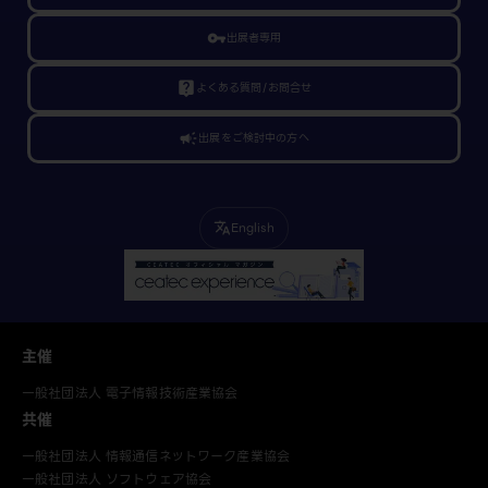
vpn_key
出展者専用
live_help
よくある質問/お問合せ
campaign
出展をご検討中の方へ
English
translate
主催
一般社団法人 電子情報技術産業協会
共催
一般社団法人 情報通信ネットワーク産業協会
一般社団法人 ソフトウェア協会