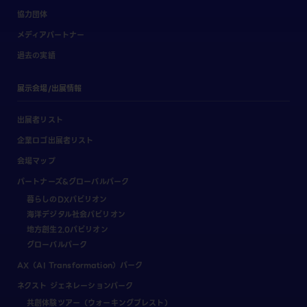
協力団体
メディアパートナー
過去の実績
展示会場/出展情報
出展者リスト
企業ロゴ出展者リスト
会場マップ
パートナーズ&グローバルパーク
暮らしのDXパビリオン
海洋デジタル社会パビリオン
地方創生2.0パビリオン
グローバルパーク
AX（AI Transformation）パーク
ネクスト ジェネレーションパーク
共創体験ツアー（ウォーキングブレスト）