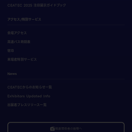
CEATEC 2025 注目展示ガイドブック
アクセス/特別サービス
会場アクセス
高速バス時刻表
宿泊
来場者特別サービス
News
CEATECからのお知らせ一覧
Exhibitors Updated Info
出展者プレスリリース一覧
linked_camera
報道関係者の皆様へ