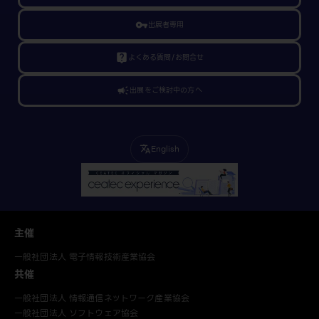
vpn_key
出展者専用
live_help
よくある質問/お問合せ
campaign
出展をご検討中の方へ
English
translate
主催
一般社団法人 電子情報技術産業協会
共催
一般社団法人 情報通信ネットワーク産業協会
一般社団法人 ソフトウェア協会