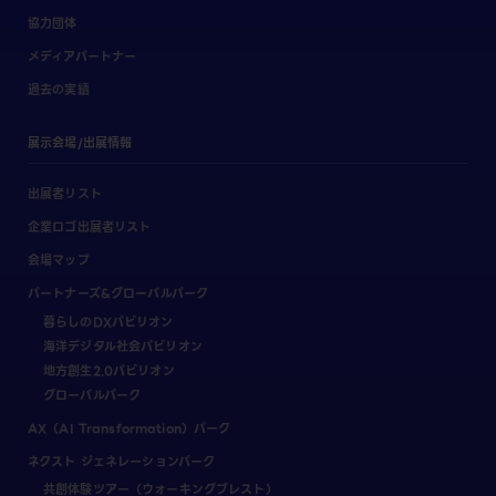
協力団体
メディアパートナー
過去の実績
展示会場/出展情報
出展者リスト
企業ロゴ出展者リスト
会場マップ
パートナーズ&グローバルパーク
暮らしのDXパビリオン
海洋デジタル社会パビリオン
地方創生2.0パビリオン
グローバルパーク
AX（AI Transformation）パーク
ネクスト ジェネレーションパーク
共創体験ツアー（ウォーキングブレスト）