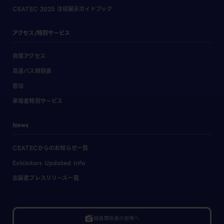
CEATEC 2025 注目展示ガイドブック
アクセス/特別サービス
会場アクセス
高速バス時刻表
宿泊
来場者特別サービス
News
CEATECからのお知らせ一覧
Exhibitors Updated Info
出展者プレスリリース一覧
linked_camera
報道関係者の皆様へ