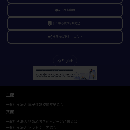
vpn_key
出展者専用
live_help
よくある質問/お問合せ
campaign
出展をご検討中の方へ
English
translate
主催
一般社団法人 電子情報技術産業協会
共催
一般社団法人 情報通信ネットワーク産業協会
一般社団法人 ソフトウェア協会