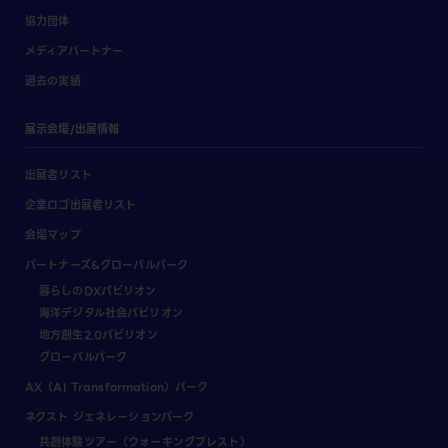
協力団体
メディアパートナー
過去の実績
展示会場/出展情報
出展者リスト
企業ロゴ出展者リスト
会場マップ
パートナーズ&グローバルパーク
暮らしのDXパビリオン
海洋デジタル社会パビリオン
地方創生2.0パビリオン
グローバルパーク
AX（AI Transformation）パーク
ネクスト ジェネレーションパーク
共創体験ツアー（ウォーキングブレスト）