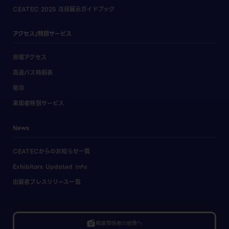
CEATEC 2025 注目展示ガイドブック
アクセス/特別サービス
会場アクセス
高速バス時刻表
宿泊
来場者特別サービス
News
CEATECからのお知らせ一覧
Exhibitors Updated Info
出展者プレスリリース一覧
linked_camera
報道関係者の皆様へ