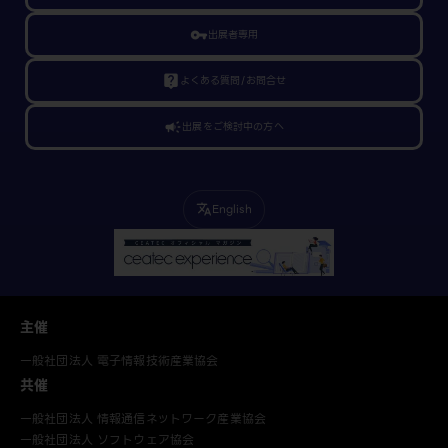
vpn_key
出展者専用
live_help
よくある質問/お問合せ
campaign
出展をご検討中の方へ
English
translate
主催
一般社団法人 電子情報技術産業協会
共催
一般社団法人 情報通信ネットワーク産業協会
一般社団法人 ソフトウェア協会