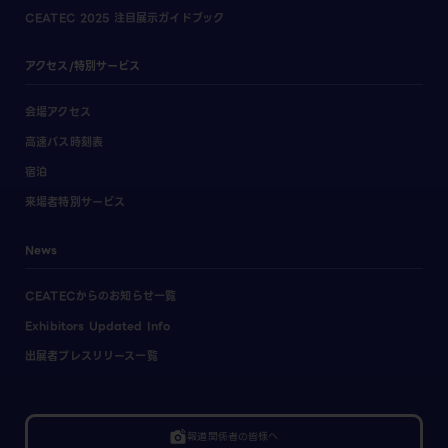
CEATEC 2025 注目展示ガイドブック
アクセス/特別サービス
会場アクセス
高速バス時刻表
宿泊
来場者特別サービス
News
CEATECからのお知らせ一覧
Exhibitors Updated Info
出展者プレスリリース一覧
linked_camera
報道関係者の皆様へ