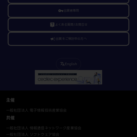
vpn_key
出展者専用
live_help
よくある質問/お問合せ
campaign
出展をご検討中の方へ
English
translate
主催
一般社団法人 電子情報技術産業協会
共催
一般社団法人 情報通信ネットワーク産業協会
一般社団法人 ソフトウェア協会