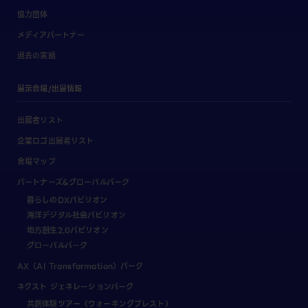
協力団体
メディアパートナー
過去の実績
展示会場/出展情報
出展者リスト
企業ロゴ出展者リスト
会場マップ
パートナーズ&グローバルパーク
暮らしのDXパビリオン
海洋デジタル社会パビリオン
地方創生2.0パビリオン
グローバルパーク
AX（AI Transformation）パーク
ネクスト ジェネレーションパーク
共創体験ツアー（ウォーキングブレスト）