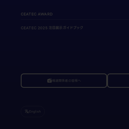
CEATEC AWARD
CEATEC 2025 注目展示ガイドブック
報道関係者の皆様へ
linked_camera
English
translate