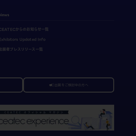
News
CEATECからのお知らせ一覧
Exhibitors Updated Info
出展者プレスリリース一覧
出展をご検討中の方へ
campaign