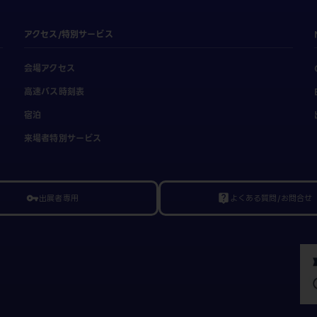
アクセス/特別サービス
会場アクセス
高速バス時刻表
宿泊
来場者特別サービス
出展者専用
よくある質問/お問合せ
vpn_key
live_help