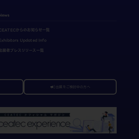
News
CEATECからのお知らせ一覧
Exhibitors Updated Info
出展者プレスリリース一覧
出展をご検討中の方へ
campaign