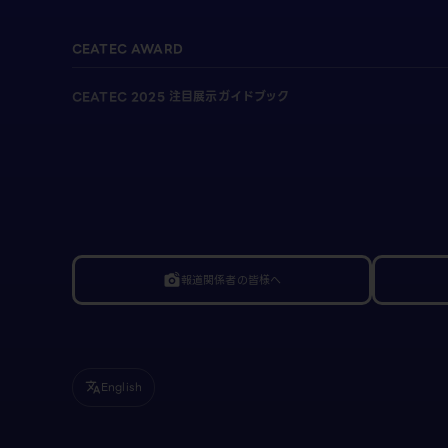
CEATEC AWARD
CEATEC 2025 注目展示ガイドブック
報道関係者の皆様へ
linked_camera
English
translate