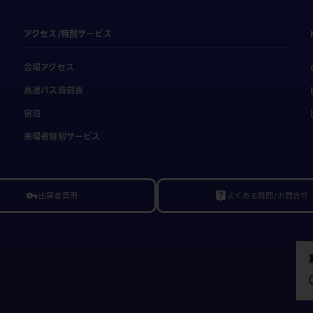
アクセス/特別サービス
会場アクセス
高速バス時刻表
宿泊
来場者特別サービス
出展者専用
よくある質問/お問合せ
vpn_key
live_help