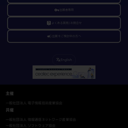
vpn_key
出展者専用
live_help
よくある質問/お問合せ
campaign
出展をご検討中の方へ
English
translate
主催
一般社団法人 電子情報技術産業協会
共催
一般社団法人 情報通信ネットワーク産業協会
一般社団法人 ソフトウェア協会