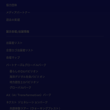
協力団体
メディアパートナー
過去の実績
展示会場/出展情報
出展者リスト
企業ロゴ出展者リスト
会場マップ
パートナーズ&グローバルパーク
暮らしのDXパビリオン
海洋デジタル社会パビリオン
地方創生2.0パビリオン
グローバルパーク
AX（AI Transformation）パーク
ネクスト ジェネレーションパーク
共創体験ツアー（ウォーキングブレスト）