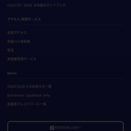
CEATEC 2025 注目展示ガイドブック
アクセス/特別サービス
会場アクセス
高速バス時刻表
宿泊
来場者特別サービス
News
CEATECからのお知らせ一覧
Exhibitors Updated Info
出展者プレスリリース一覧
linked_camera
報道関係者の皆様へ