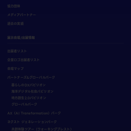
協力団体
メディアパートナー
過去の実績
展示会場/出展情報
出展者リスト
企業ロゴ出展者リスト
会場マップ
パートナーズ&グローバルパーク
暮らしのDXパビリオン
海洋デジタル社会パビリオン
地方創生2.0パビリオン
グローバルパーク
AX（AI Transformation）パーク
ネクスト ジェネレーションパーク
共創体験ツアー（ウォーキングブレスト）