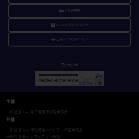
vpn_key
出展者専用
live_help
よくある質問/お問合せ
campaign
出展をご検討中の方へ
English
translate
主催
一般社団法人 電子情報技術産業協会
共催
一般社団法人 情報通信ネットワーク産業協会
一般社団法人 ソフトウェア協会