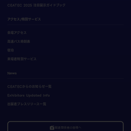
CEATEC 2025 注目展示ガイドブック
アクセス/特別サービス
会場アクセス
高速バス時刻表
宿泊
来場者特別サービス
News
CEATECからのお知らせ一覧
Exhibitors Updated Info
出展者プレスリリース一覧
linked_camera
報道関係者の皆様へ