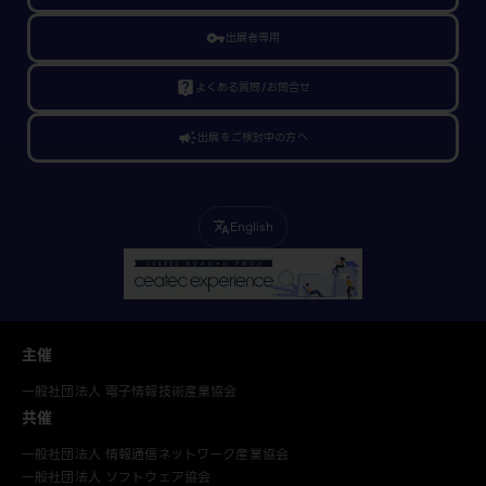
vpn_key
出展者専用
live_help
よくある質問/お問合せ
campaign
出展をご検討中の方へ
English
translate
主催
一般社団法人 電子情報技術産業協会
共催
一般社団法人 情報通信ネットワーク産業協会
一般社団法人 ソフトウェア協会