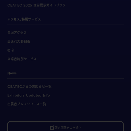
CEATEC 2025 注目展示ガイドブック
アクセス/特別サービス
会場アクセス
高速バス時刻表
宿泊
来場者特別サービス
News
CEATECからのお知らせ一覧
Exhibitors Updated Info
出展者プレスリリース一覧
linked_camera
報道関係者の皆様へ