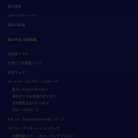
協力団体
メディアパートナー
過去の実績
展示会場/出展情報
出展者リスト
企業ロゴ出展者リスト
会場マップ
パートナーズ&グローバルパーク
暮らしのDXパビリオン
海洋デジタル社会パビリオン
地方創生2.0パビリオン
グローバルパーク
AX（AI Transformation）パーク
ネクスト ジェネレーションパーク
共創体験ツアー（ウォーキングブレスト）