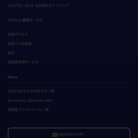
CEATEC 2025 注目展示ガイドブック
アクセス/特別サービス
会場アクセス
高速バス時刻表
宿泊
来場者特別サービス
News
CEATECからのお知らせ一覧
Exhibitors Updated Info
出展者プレスリリース一覧
linked_camera
報道関係者の皆様へ