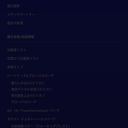
協力団体
メディアパートナー
過去の実績
展示会場/出展情報
出展者リスト
企業ロゴ出展者リスト
会場マップ
パートナーズ&グローバルパーク
暮らしのDXパビリオン
海洋デジタル社会パビリオン
地方創生2.0パビリオン
グローバルパーク
AX（AI Transformation）パーク
ネクスト ジェネレーションパーク
共創体験ツアー（ウォーキングブレスト）