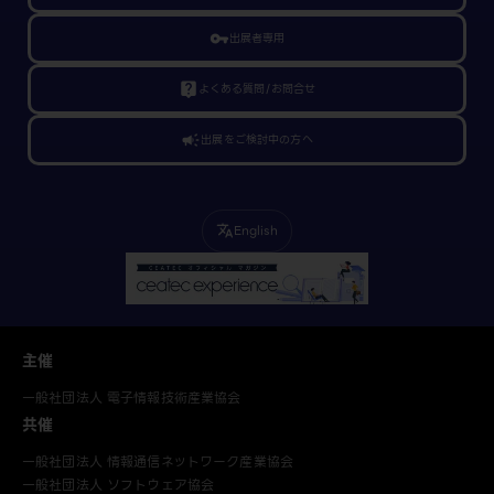
vpn_key
出展者専用
live_help
よくある質問/お問合せ
campaign
出展をご検討中の方へ
English
translate
主催
一般社団法人 電子情報技術産業協会
共催
一般社団法人 情報通信ネットワーク産業協会
一般社団法人 ソフトウェア協会