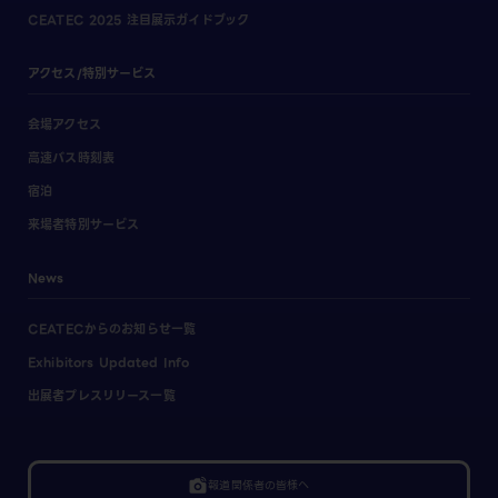
CEATEC 2025 注目展示ガイドブック
アクセス/特別サービス
会場アクセス
高速バス時刻表
宿泊
来場者特別サービス
News
CEATECからのお知らせ一覧
Exhibitors Updated Info
出展者プレスリリース一覧
linked_camera
報道関係者の皆様へ