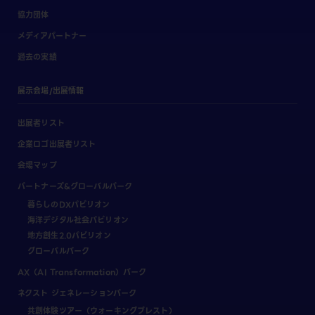
協力団体
メディアパートナー
過去の実績
展示会場/出展情報
出展者リスト
企業ロゴ出展者リスト
会場マップ
パートナーズ&グローバルパーク
暮らしのDXパビリオン
海洋デジタル社会パビリオン
地方創生2.0パビリオン
グローバルパーク
AX（AI Transformation）パーク
ネクスト ジェネレーションパーク
共創体験ツアー（ウォーキングブレスト）